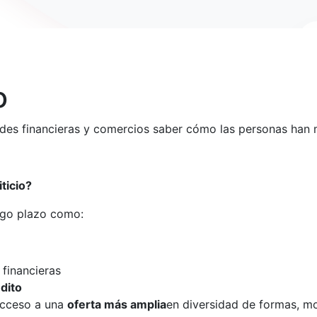
o
dades financieras y comercios saber cómo las personas han 
ticio?
rgo plazo como:
 financieras
dito
acceso a una
oferta más amplia
en diversidad de formas, mo