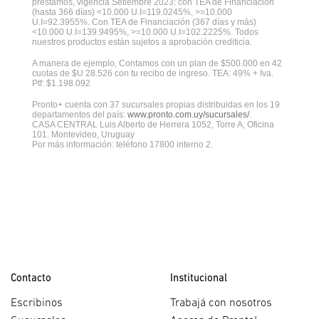
préstamos, vigencia Setiembre 2023: con TEA de Financiación
(hasta 366 días) <10.000 U.I=119.0245%, >=10.000
U.I=92.3955%. Con TEA de Financiación (367 días y más)
<10.000 U.I=139.9495%, >=10.000 U.I=102.2225%. Todos
nuestros productos están sujetos a aprobación crediticia.
A manera de ejemplo, Contamos con un plan de $500.000 en 42
cuotas de $U 28.526 con tu recibo de ingreso. TEA: 49% + Iva.
Ptf: $1.198.092
Pronto+ cuenta con 37 sucursales propias distribuidas en los 19
departamentos del país:
www.pronto.com.uy/sucursales/
.
CASA CENTRAL Luis Alberto de Herrera 1052, Torre A, Oficina
101. Montevideo, Uruguay
Por más información: teléfono 17800 interno 2.
Contacto
Institucional
Escribinos
Trabajá con nosotros