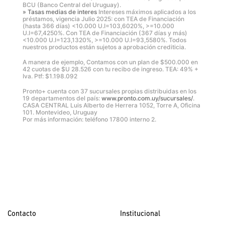
BCU (Banco Central del Uruguay).
» Tasas medias de interes
Intereses máximos aplicados a los
préstamos, vigencia Julio 2025: con TEA de Financiación
(hasta 366 días) <10.000 U.I=103,6020%, >=10.000
U.I=67,4250%. Con TEA de Financiación (367 días y más)
<10.000 U.I=123,1320%, >=10.000 U.I=93,5580%. Todos
nuestros productos están sujetos a aprobación crediticia.
A manera de ejemplo, Contamos con un plan de $500.000 en
42 cuotas de $U 28.526 con tu recibo de ingreso. TEA: 49% +
Iva. Ptf: $1.198.092
Pronto+ cuenta con 37 sucursales propias distribuidas en los
19 departamentos del país:
www.pronto.com.uy/sucursales/
.
CASA CENTRAL Luis Alberto de Herrera 1052, Torre A, Oficina
101. Montevideo, Uruguay
Por más información: teléfono 17800 interno 2.
Contacto
Institucional