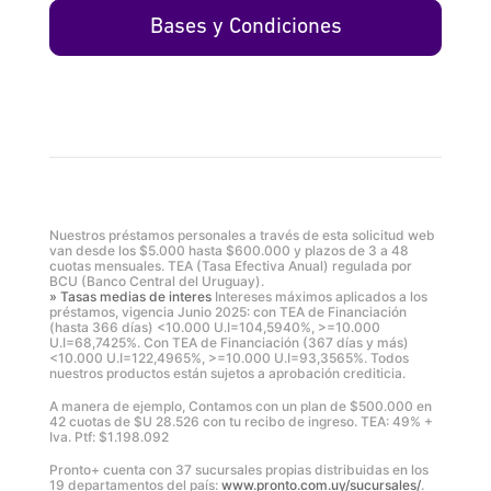
Bases y Condiciones
Nuestros préstamos personales a través de esta solicitud web
van desde los $5.000 hasta $600.000 y plazos de 3 a 48
cuotas mensuales. TEA (Tasa Efectiva Anual) regulada por
BCU (Banco Central del Uruguay).
» Tasas medias de interes
Intereses máximos aplicados a los
préstamos, vigencia Junio 2025: con TEA de Financiación
(hasta 366 días) <10.000 U.I=104,5940%, >=10.000
U.I=68,7425%. Con TEA de Financiación (367 días y más)
<10.000 U.I=122,4965%, >=10.000 U.I=93,3565%. Todos
nuestros productos están sujetos a aprobación crediticia.
A manera de ejemplo, Contamos con un plan de $500.000 en
42 cuotas de $U 28.526 con tu recibo de ingreso. TEA: 49% +
Iva. Ptf: $1.198.092
Pronto+ cuenta con 37 sucursales propias distribuidas en los
19 departamentos del país:
www.pronto.com.uy/sucursales/
.