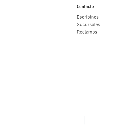
Contacto
Escribinos
Sucursales
Reclamos
Copyright ©
2026 Pronto!.
Todos los derechos reserva