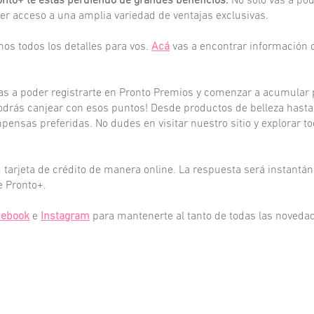
Pronto+ te estás perdiendo de grandes beneficios.
No solo vas a pod
ner acceso a una amplia variedad de ventajas exclusivas.
os todos los detalles para vos.
Acá
vas a encontrar información d
 vas a poder registrarte en Pronto Premios y comenzar a acumula
odrás canjear con esos puntos! Desde productos de belleza hasta 
pensas preferidas. No dudes en visitar nuestro sitio y explorar 
 tarjeta de crédito de manera online. La respuesta será instantán
e Pronto+.
cebook
e
Instagram
para mantenerte al tanto de todas las noveda