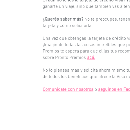
Si aún no tenés la tarjeta de crédito Visa 
ganarte un viaje, sino que también vas a te
¿Querés saber más?
No te preocupes, tenem
tarjeta y cómo solicitarla.
Una vez que obtengas la tarjeta de crédito
¡Imaginate todas las cosas increíbles que p
Premios te espera para que elijas tus recom
sobre Pronto Premios
acá.
No lo pienses más y solicitá ahora mismo tu
de todos los beneficios que ofrece la Visa d
Comunicate con nosotros
o
seguinos en Fa