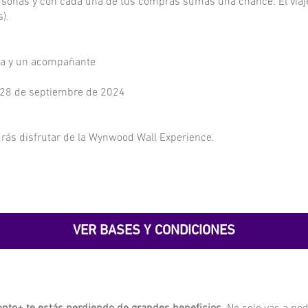
rsonas y con cada una de tus compras sumás una chance. El viaje
).
ora y un acompañante
el 28 de septiembre de 2024
podrás disfrutar de la Wynwood Wall Experience.
VER BASES Y CONDICIONES