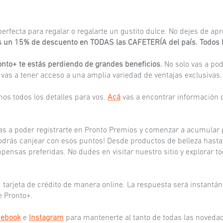
a perfecta para regalar o regalarte un gustito dulce. No dejes de
s un 15% de descuento en TODAS las CAFETERÍA del país. Todos lo
Pronto+ te estás perdiendo de grandes beneficios.
No solo vas a po
n vas a tener acceso a una amplia variedad de ventajas exclusivas.
os todos los detalles para vos.
Acá
vas a encontrar información d
 vas a poder registrarte en Pronto Premios y comenzar a acumula
odrás canjear con esos puntos! Desde productos de belleza hasta 
pensas preferidas. No dudes en visitar nuestro sitio y explorar 
 tarjeta de crédito de manera online. La respuesta será instantán
e Pronto+.
cebook
e
Instagram
para mantenerte al tanto de todas las noveda