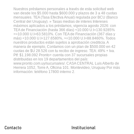
Nuestros préstamos personales a través de esta solicitud web
van desde los $5.000 hasta $600.000 y plazos de 3 a 48 cuotas
mensuales. TEA (Tasa Efectiva Anual) regulada por BCU (Banco
Central del Uruguay). » Tasas medias de interes Intereses
máximos aplicados a los préstamos, vigencia agosto 2026: con
TEA de Financiación (hasta 366 días) <10.000 U.I=130.9285%
>=10.000 U.I=63.5810%. Con TEA de Financiación (367 días y
más) <10.000 U.I=127.6580%, >=10.000 U.I=88.8460%. Todos
nuestros productos están sujetos a aprobación crediticia. A
manera de ejemplo, Contamos con un plan de $500.000 en 42
cuotas de $U 28.526 con tu recibo de ingreso. TEA: 49% + Iva.
Ptf: $1.198.092 Pronto+ cuenta con 37 sucursales propias
distribuidas en los 19 departamentos del país:
www.pronto.com.uy/sucursales/. CASA CENTRAL Luis Alberto de
Herrera 1052, Torre A, Oficina 101. Montevideo, Uruguay Por más
información: teléfono 17800 interno 2.
Contacto
Institucional